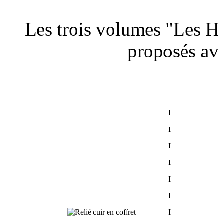
Les trois volumes "Les 
proposés av
I
I
I
I
I
I
I