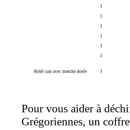
I
I
I
I
I
I
Relié cuir avec tranche dorée
I
Pour vous aider à déchif
Grégoriennes, un coffre